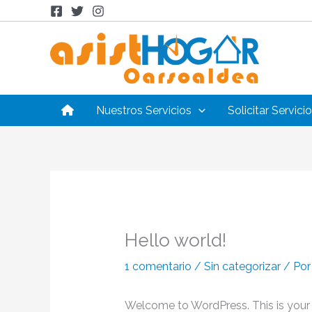
Ir
al
contenido
Nuestros Servicios
Solicitar Servicio
Hello world!
1 comentario
/
Sin categorizar
/ Po
Welcome to WordPress. This is your fir